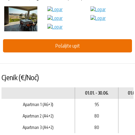
Pošaljite upit
Cjenik (€/Noć)
01.01. - 30.06.
01.0
Apartman 1 (A6+3)
95
Apartman 2 (A4+2)
80
Apartman 3 (A4+2)
80