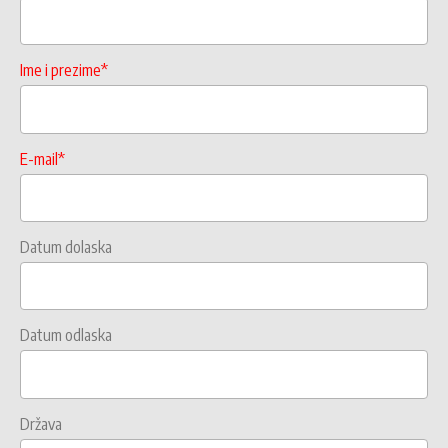
Ime i prezime*
E-mail*
Datum dolaska
Datum odlaska
Država