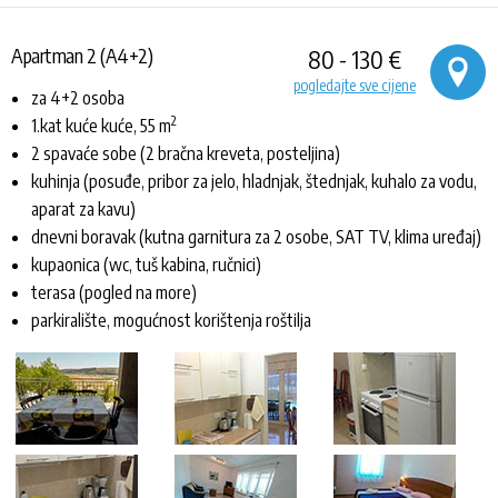
Apartman 2 (A4+2)
80 - 130 €
pogledajte sve cijene
za 4+2 osoba
2
1.kat kuće kuće, 55 m
2 spavaće sobe (2 bračna kreveta, posteljina)
kuhinja (posuđe, pribor za jelo, hladnjak, štednjak, kuhalo za vodu,
aparat za kavu)
dnevni boravak (kutna garnitura za 2 osobe, SAT TV, klima uređaj)
kupaonica (wc, tuš kabina, ručnici)
terasa (pogled na more)
parkiralište, mogućnost korištenja roštilja