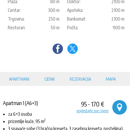
Plaža:
80 m
Doktor:
2100 m
Centar:
300 m
Apoteka:
2100 m
Trgovina:
250 m
Bankomat:
2100 m
Restoran:
50 m
Pošta:
900 m
APARTMANI
CJENIK
REZERVACIJA
MAPA
Apartman 1 (A6+3)
95 - 170 €
pogledajte sve cijene
za 6+3 osoba
2
prizemlje kuće, 95 m
3 spavaće sobe (3 bračna kreveta, 3 zasebna kreveta, posteljina)