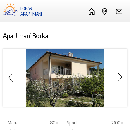
LOPAR
APARTMANI
Apartmani Borka
More:
80 m
Sport:
2100 m