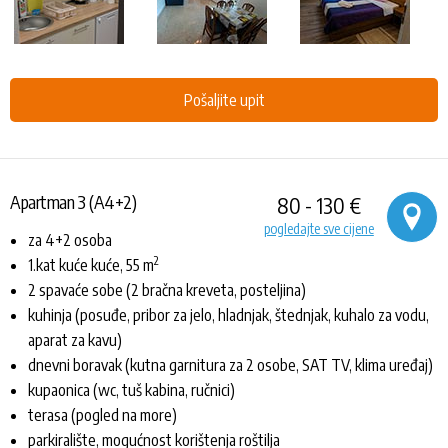
Pošaljite upit
Apartman 3 (A4+2)
80 - 130 €
pogledajte sve cijene
za 4+2 osoba
2
1.kat kuće kuće, 55 m
2 spavaće sobe (2 bračna kreveta, posteljina)
kuhinja (posuđe, pribor za jelo, hladnjak, štednjak, kuhalo za vodu,
aparat za kavu)
dnevni boravak (kutna garnitura za 2 osobe, SAT TV, klima uređaj)
kupaonica (wc, tuš kabina, ručnici)
terasa (pogled na more)
parkiralište, mogućnost korištenja roštilja