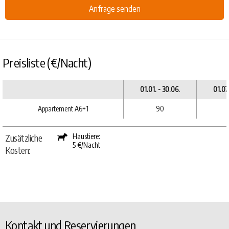
Anfrage senden
Preisliste (€/Nacht)
01.01. - 30.06.
01.07.
Appartement A6+1
90
Zusätzliche
Haustiere:
5 €/Nacht
Kosten:
Kontakt und Reservierungen