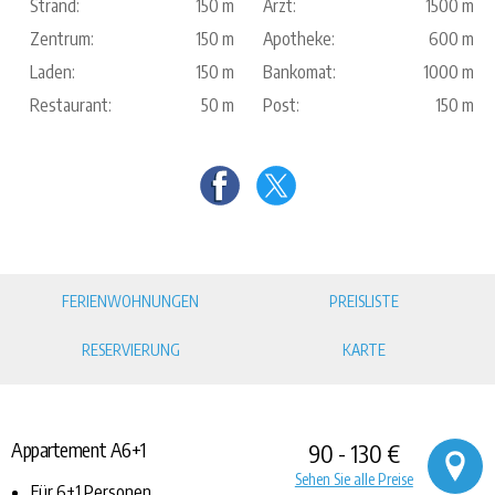
Strand:
150 m
Arzt:
1500 m
Zentrum:
150 m
Apotheke:
600 m
Laden:
150 m
Bankomat:
1000 m
Restaurant:
50 m
Post:
150 m
FERIENWOHNUNGEN
PREISLISTE
RESERVIERUNG
KARTE
Appartement A6+1
90 - 130 €
Sehen Sie alle Preise
Für 6+1 Personen