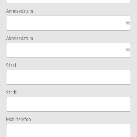
Anreisedatum
Abreisedatum
Staat
Stadt
Mobiltelefon