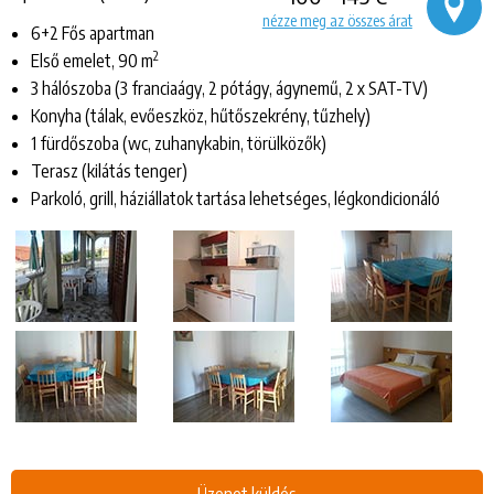
nézze meg az összes árat
6+2 Fős apartman
2
Első emelet, 90 m
3 hálószoba (3 franciaágy, 2 pótágy, ágynemű, 2 x SAT-TV)
Konyha (tálak, evőeszköz, hűtőszekrény, tűzhely)
1 fürdőszoba (wc, zuhanykabin, törülközők)
Terasz (kilátás tenger)
Parkoló, grill, háziállatok tartása lehetséges, légkondicionáló