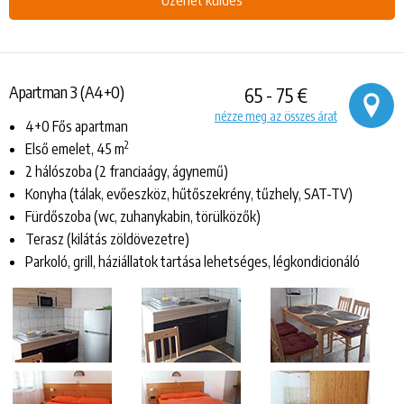
Üzenet küldés
Apartman 3 (A4+0)
65 - 75 €
nézze meg az összes árat
4+0 Fős apartman
2
Első emelet, 45 m
2 hálószoba (2 franciaágy, ágynemű)
Konyha (tálak, evőeszköz, hűtőszekrény, tűzhely, SAT-TV)
Fürdőszoba (wc, zuhanykabin, törülközők)
Terasz (kilátás zöldövezetre)
Parkoló, grill, háziállatok tartása lehetséges, légkondicionáló