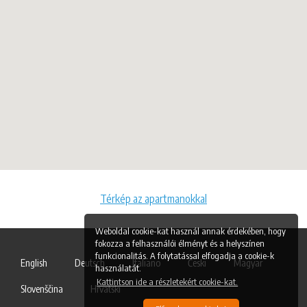
Térkép az apartmanokkal
Weboldal cookie-kat használ annak érdekében, hogy
fokozza a felhasználói élményt és a helyszínen
funkcionalitás. A folytatással elfogadja a cookie-k
English
Deutsch
Italiano
Česki
Magyar
használatát.
Kattintson ide a részletekért cookie-kat.
Slovenščina
Hrvatski