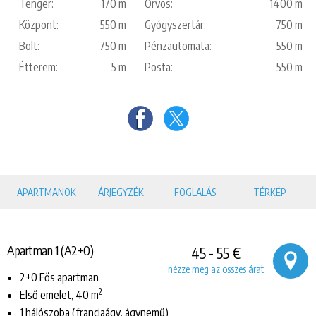
Tenger:
170 m
Orvos:
1400 m
Központ:
550 m
Gyógyszertár:
750 m
Bolt:
750 m
Pénzautomata:
550 m
Étterem:
5 m
Posta:
550 m
APARTMANOK
ÁRJEGYZÉK
FOGLALÁS
TÉRKÉP
Apartman 1 (A2+0)
45 - 55 €
nézze meg az összes árat
2+0 Fős apartman
2
Első emelet, 40 m
1 hálószoba (franciaágy, ágynemű)