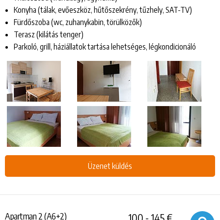
Konyha (tálak, evőeszköz, hűtőszekrény, tűzhely, SAT-TV)
Fürdőszoba (wc, zuhanykabin, törülközők)
Terasz (kilátás tenger)
Parkoló, grill, háziállatok tartása lehetséges, légkondicionáló
Üzenet küldés
Apartman 2 (A6+2)
100 - 145 €