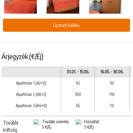
Üzenet küldés
Árjegyzék (€/Éj)
01.01. - 15.06.
16.05. - 30.06.
Apartman 1 (A2+0)
45
50
Apartman 2 (A6+2)
100
110
Apartman 3 (A4+0)
65
70
További
További személy:
Háziállat:
5 €/Éj
5 €/Éj
költség: