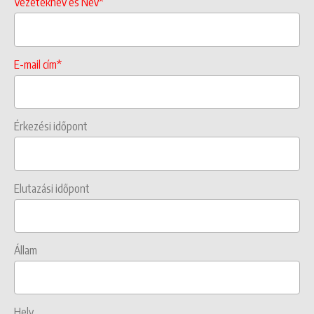
Vezetéknév es Név*
E-mail cím*
Érkezési időpont
Elutazási időpont
Állam
Hely